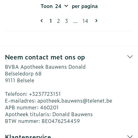
Toon
per pagina
Pagina's
U lees momenteel pagina
Pagina
Pagina
Pagina
1
2
3
...
14
Neem contact met ons op
BVBA Apotheek Bauwens Donald
Belseledorp 68
9111
Belsele
Telefoon:
+3237723151
E-mailadres:
apotheek.bauwens@
telenet.be
APB nummer:
460201
Apotheek titularis:
Donald Bauwens
BTW nummer:
BE0476254459
Klantenservice