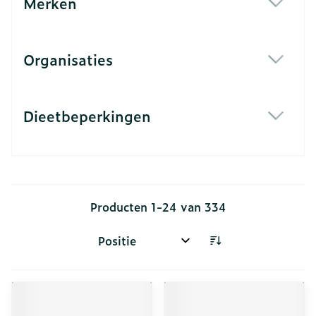
Merken
filter
Organisaties
filter
Dieetbeperkingen
filter
Producten
1
-
24
van
334
Sorteer op: