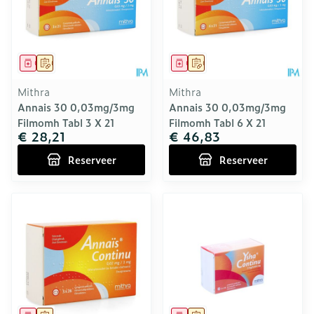
Geneesmiddel
Op voorschrift
Geneesmiddel
Op voorschrift
Mithra
Mithra
Annais 30 0,03mg/3mg
Annais 30 0,03mg/3mg
Filmomh Tabl 3 X 21
Filmomh Tabl 6 X 21
€ 28,21
€ 46,83
Reserveer
Reserveer