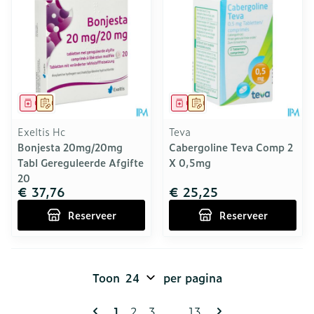
Geneesmiddel
Op voorschrift
Geneesmiddel
Op voorschrift
Exeltis Hc
Teva
Bonjesta 20mg/20mg
Cabergoline Teva Comp 2
Tabl Gereguleerde Afgifte
X 0,5mg
20
€ 37,76
€ 25,25
Reserveer
Reserveer
Toon
per pagina
Pagina's
U lees momenteel pagina
Pagina
Pagina
Pagina
1
2
3
...
13