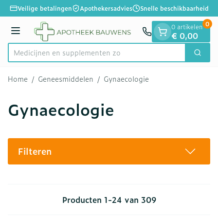
Dia 1 van 1
Ga naar de inhoud
Veilige betalingen
Apothekersadvies
Snelle beschikbaarheid
0
0 artikelen
Menu
€ 0,00
Medicijnen
Zoek
Product, merk, categorie...
Home
/
Geneesmiddelen
/
Gynaecologie
Gynaecologie
Filteren
Producten
1
-
24
van
309