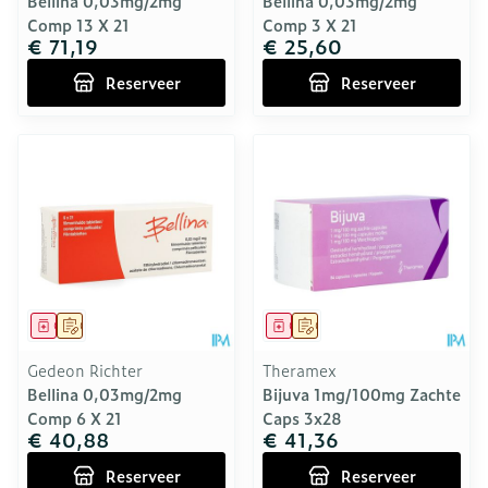
Bellina 0,03mg/2mg
Bellina 0,03mg/2mg
Comp 13 X 21
Comp 3 X 21
€ 71,19
€ 25,60
Reserveer
Reserveer
Geneesmiddel
Op voorschrift
Geneesmiddel
Op voorschrift
Gedeon Richter
Theramex
Bellina 0,03mg/2mg
Bijuva 1mg/100mg Zachte
Comp 6 X 21
Caps 3x28
€ 40,88
€ 41,36
Reserveer
Reserveer