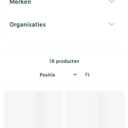
Merken
filter
Organisaties
filter
18
producten
Sorteer op: