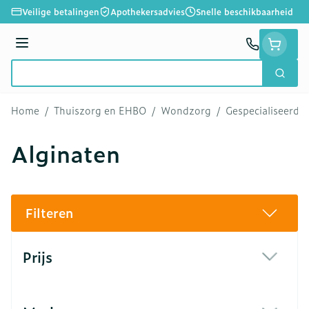
Ga naar de inhoud
Veilige betalingen
Apothekersadvies
Snelle beschikbaarheid
Menu
Zoek
Product, merk, categorie...
Home
/
Thuiszorg en EHBO
/
Wondzorg
/
Gespecialiseerd
Alginaten
Filteren
Doorgaan naar productlijst
Prijs
filter