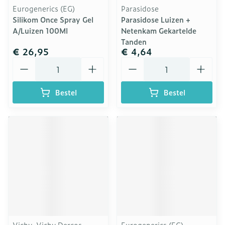
Eurogenerics (EG)
Parasidose
Silikom Once Spray Gel
Parasidose Luizen +
A/Luizen 100Ml
Netenkam Gekartelde
Tanden
€ 26,95
€ 4,64
Aantal
Aantal
Bestel
Bestel
Vichy, Vichy Dercos
Eurogenerics (EG)