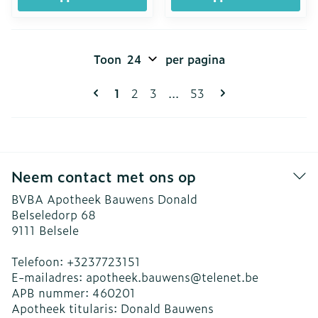
Toon
per pagina
Pagina's
U lees momenteel pagina
Pagina
Pagina
Pagina
1
2
3
...
53
Neem contact met ons op
BVBA Apotheek Bauwens Donald
Belseledorp 68
9111
Belsele
Telefoon:
+3237723151
E-mailadres:
apotheek.bauwens@
telenet.be
APB nummer:
460201
Apotheek titularis:
Donald Bauwens