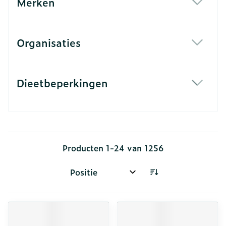
Merken
filter
Organisaties
filter
Dieetbeperkingen
filter
Producten
1
-
24
van
1256
Sorteer op: