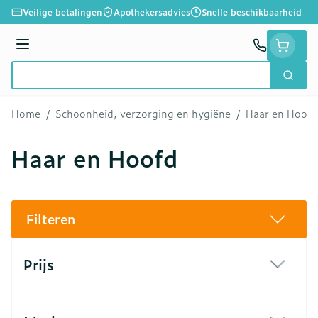
Ga naar de inhoud
Veilige betalingen
Apothekersadvies
Snelle beschikbaarheid
Menu
Zoek
Product, merk, categorie...
Home
/
Schoonheid, verzorging en hygiëne
/
Haar en Hoofd
Haar en Hoofd
Filteren
Doorgaan naar productlijst
Prijs
filter