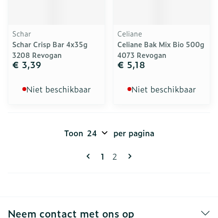
Schar
Celiane
Schar Crisp Bar 4x35g
Celiane Bak Mix Bio 500g
3208 Revogan
4073 Revogan
€ 3,39
€ 5,18
Niet beschikbaar
Niet beschikbaar
Toon
per pagina
Pagina's
U lees momenteel pagina
Pagina
1
2
Neem contact met ons op