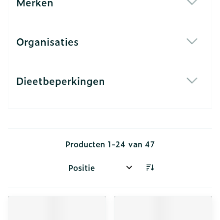
Merken
filter
Organisaties
filter
Dieetbeperkingen
filter
Producten
1
-
24
van
47
Sorteer op: