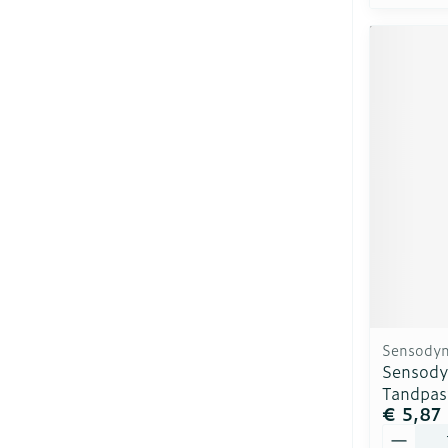
Sensody
Sensody
Tandpas
€ 5,87
Aantal