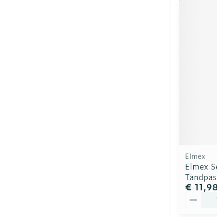
Elmex
Elmex Se
Tandpas
€ 11,9
Aantal