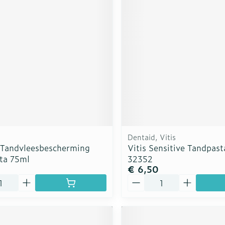
rging
Supplementen
Insectenw
n
Mondmaskers
middelen
nissen
d -
uid
id
Dentaid, Vitis
 Tandvleesbescherming
Vitis Sensitive Tandpas
ta 75ml
32352
€ 6,50
Zelfbruiner
Scheren
Aantal