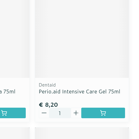
erende
Parfums en
geurproducten
Dentaid
ta 75ml
Perio.aid Intensive Care Gel 75ml
€ 8,20
CBD
Aantal