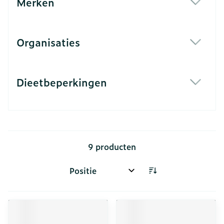
Merken
filter
Organisaties
filter
Dieetbeperkingen
filter
9
producten
Sorteer op: