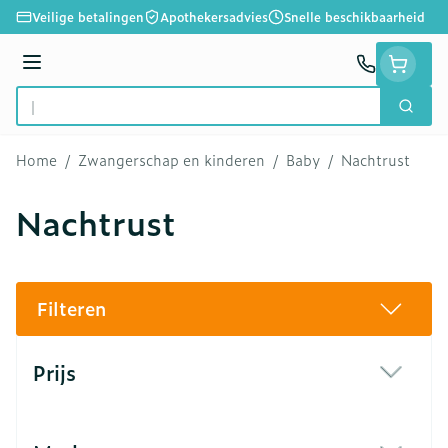
Ga naar de inhoud
Veilige betalingen
Apothekersadvies
Snelle beschikbaarheid
Menu
Zoek
Product, merk, categorie...
Home
/
Zwangerschap en kinderen
/
Baby
/
Nachtrust
Nachtrust
Filteren
Doorgaan naar productlijst
Prijs
filter