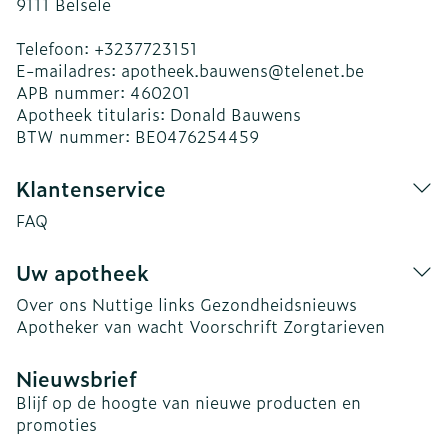
9111
Belsele
Telefoon:
+3237723151
E-mailadres:
apotheek.bauwens@
telenet.be
APB nummer:
460201
Apotheek titularis:
Donald Bauwens
BTW nummer:
BE0476254459
Klantenservice
FAQ
Uw apotheek
Over ons
Nuttige links
Gezondheidsnieuws
Apotheker van wacht
Voorschrift
Zorgtarieven
Nieuwsbrief
Blijf op de hoogte van nieuwe producten en
promoties