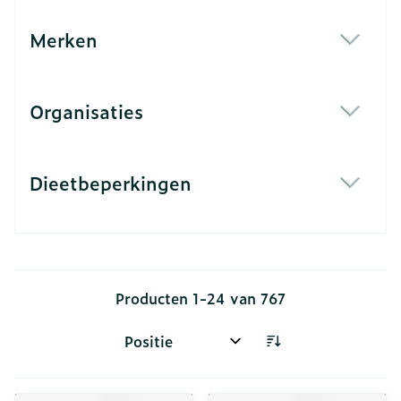
Merken
filter
Organisaties
filter
Dieetbeperkingen
filter
Producten
1
-
24
van
767
Sorteer op: