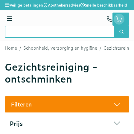
Ga naar de inhoud
Veilige betalingen
Apothekersadvies
Snelle beschikbaarheid
Menu
Zoek
Product, merk, categorie...
Home
/
Schoonheid, verzorging en hygiëne
/
Gezichtsreini
Gezichtsreiniging -
ontschminken
Filteren
Doorgaan naar productlijst
Prijs
filter