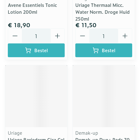
Avene Essentiels Tonic
Uriage Thermaal Micc.
Lotion 200ml
Water Norm. Droge Huid
250ml
€ 18,90
€ 11,50
Aantal
Aantal
Bestel
Bestel
Uriage
Demak-up
Uriage Bariederm Cica Gel
Demak-up Duo+ Pads 70