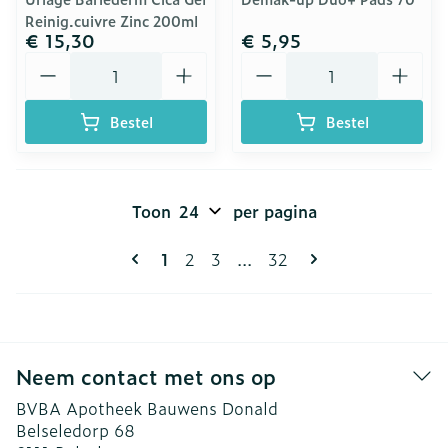
Reinig.cuivre Zinc 200ml
€ 15,30
€ 5,95
Aantal
Aantal
Bestel
Bestel
Toon
per pagina
Pagina's
U lees momenteel pagina
Pagina
Pagina
Pagina
1
2
3
...
32
Neem contact met ons op
BVBA Apotheek Bauwens Donald
Belseledorp 68