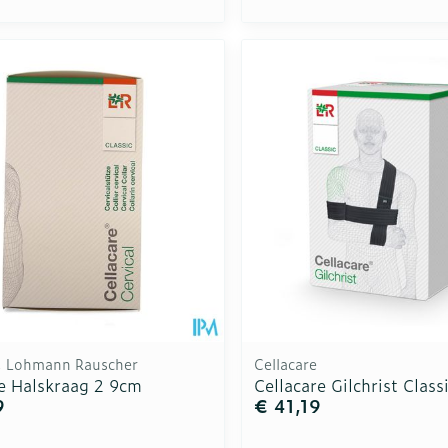
e, Lohmann Rauscher
Cellacare
re Halskraag 2 9cm
Cellacare Gilchrist Classi
9
€ 41,19