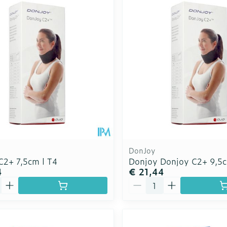
Toon meer
Toon meer
rging
Supplementen
Insectenw
n
Mondmaskers
middelen
nissen
d -
uid
id
DonJoy
C2+ 7,5cm l T4
Donjoy Donjoy C2+ 9,5c
4
€ 21,44
Aantal
Zelfbruiner
Scheren