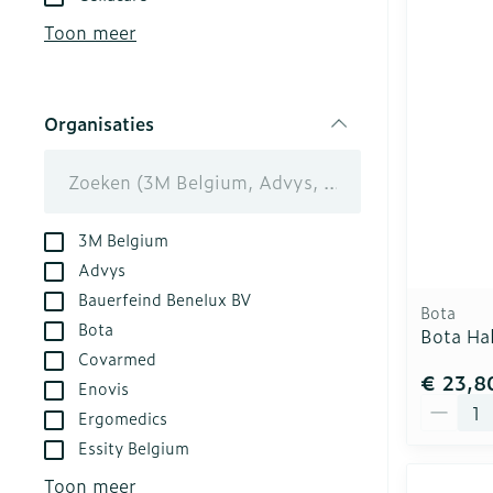
kloven
Aerosol acces
Creme, gel en
Toon meer
Blaren
Zuurstof
Eelt
Ademhalingsst
Organisaties
Eksteroog - l
filter
Toon meer
Spieren en ge
3M Belgium
Specifiek vo
Naalden en sp
Advys
Bauerfeind Benelux BV
Infecties
Lichaamsverz
Spuiten
Bota
Bota
Bota Ha
Deodorant
Oplossing voor
Covarmed
Gezichtsverzo
Naalden
€ 23,8
Luizen
Enovis
Aantal
Naalden voor 
Ergomedics
- pennaalden
Essity Belgium
Diagnostica
Toon meer
Toon meer