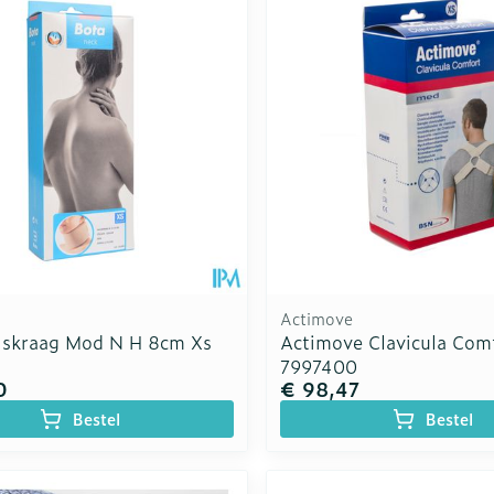
Actimove
lskraag Mod N H 8cm Xs
Actimove Clavicula Com
7997400
0
€ 98,47
Bestel
Bestel