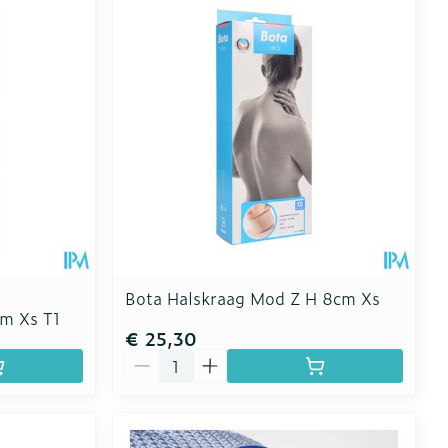
Toon meer
erende
Parfums en
geurproducten
Bota Halskraag Mod Z H 8cm Xs
m Xs T1
€ 25,30
Aantal
CBD