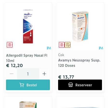
Geneesmiddel
Geneesmiddel
Op voorschrift
Gsk
Allergodil Spray Nasal Fl
Avamys Neusspray Susp.
10ml
€ 12,20
120 Doses
Aantal
€ 13,77
Bestel
Reserveer