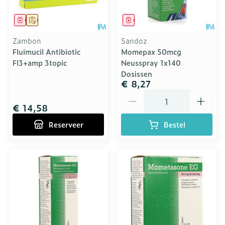
Geneesmiddel
Op voorschrift
Geneesmiddel
Zambon
Sandoz
Fluimucil Antibiotic
Momepax 50mcg
Fl3+amp 3topic
Neusspray 1x140
Dosissen
€ 8,27
Aantal
€ 14,58
Reserveer
Bestel