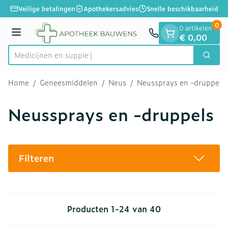
Dia 1 van 1
Ga naar de inhoud
Veilige betalingen
Apothekersadvies
Snelle beschikbaarheid
0
0 artikelen
Menu
€ 0,00
M
Zoek
Product, merk, categorie...
Home
/
Geneesmiddelen
/
Neus
/
Neussprays en -druppels
Neussprays en -druppels
Filteren
Producten
1
-
24
van
40