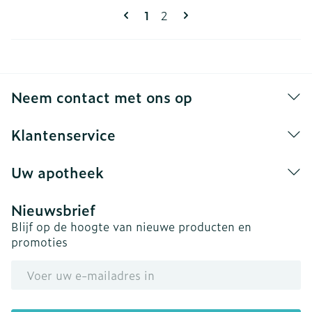
Pagina's
U lees momenteel pagina
Pagina
1
2
Neem contact met ons op
Klantenservice
Uw apotheek
Nieuwsbrief
Blijf op de hoogte van nieuwe producten en
promoties
E-mail adres