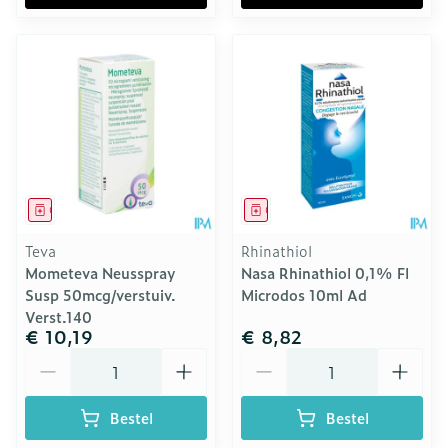
Geneesmiddel
Geneesmiddel
Teva
Rhinathiol
Mometeva Neusspray
Nasa Rhinathiol 0,1% Fl
Susp 50mcg/verstuiv.
Microdos 10ml Ad
Verst.140
€ 10,19
€ 8,82
Aantal
Aantal
Bestel
Bestel