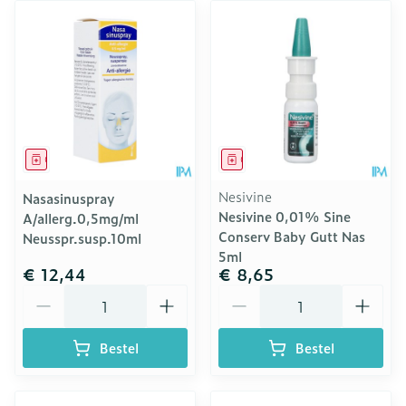
Geneesmiddel
Geneesmiddel
Nesivine
Nasasinuspray
Nesivine 0,01% Sine
A/allerg.0,5mg/ml
Conserv Baby Gutt Nas
Neusspr.susp.10ml
5ml
€ 12,44
€ 8,65
Aantal
Aantal
Bestel
Bestel