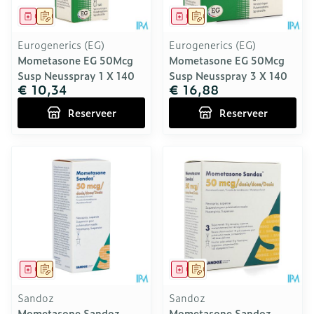
Geneesmiddel
Op voorschrift
Geneesmiddel
Op voorschrift
Eurogenerics (EG)
Eurogenerics (EG)
Mometasone EG 50Mcg
Mometasone EG 50Mcg
Susp Neusspray 1 X 140
Susp Neusspray 3 X 140
€ 10,34
€ 16,88
Reserveer
Reserveer
Geneesmiddel
Op voorschrift
Geneesmiddel
Op voorschrift
Sandoz
Sandoz
Mometasone Sandoz
Mometasone Sandoz