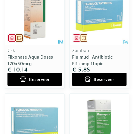
Geneesmiddel
Op voorschrift
Geneesmiddel
Op voorschrift
Gsk
Zambon
Flixonase Aqua Doses
Fluimucil Antibiotic
120x50mcg
Fl1+amp 1topic
€ 10,14
€ 5,85
Reserveer
Reserveer