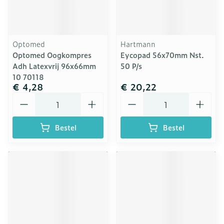
Optomed
Hartmann
Optomed Oogkompres
Eycopad 56x70mm Nst.
Adh Latexvrij 96x66mm
50 P/s
10 70118
€ 4,28
€ 20,22
Aantal
Aantal
Bestel
Bestel