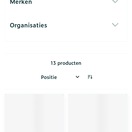
Merken
filter
Organisaties
filter
13
producten
Sorteer op: