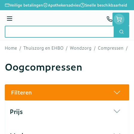
Ga naar de inhoud
Veilige betalingen
Apothekersadvies
Snelle beschikbaarheid
Menu
Zoek
Product, merk, categorie...
Home
/
Thuiszorg en EHBO
/
Wondzorg
/
Compressen
/
O
Oogcompressen
Filteren
Doorgaan naar productlijst
Prijs
filter