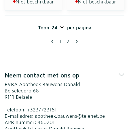
Niet beschikbaar
Niet beschikbaar
Toon
per pagina
Pagina's
U lees momenteel pagina
Pagina
1
2
Neem contact met ons op
BVBA Apotheek Bauwens Donald
Belseledorp 68
9111
Belsele
Telefoon:
+3237723151
E-mailadres:
apotheek.bauwens@
telenet.be
APB nummer:
460201
Apotheek titularis:
Donald Bauwens