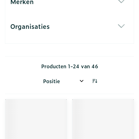
Merken
filter
Organisaties
filter
Producten
1
-
24
van
46
Sorteer op: