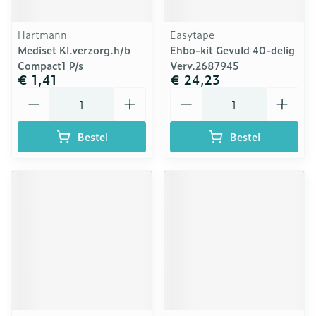
Hartmann
Easytape
Mediset Kl.verzorg.h/b
Ehbo-kit Gevuld 40-delig
Compact1 P/s
Verv.2687945
€ 1,41
€ 24,23
Aantal
Aantal
Bestel
Bestel