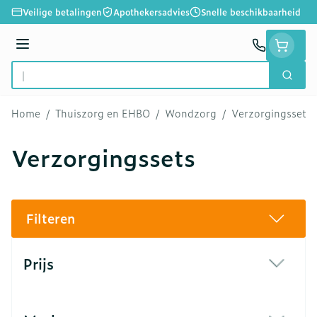
Ga naar de inhoud
Veilige betalingen
Apothekersadvies
Snelle beschikbaarheid
Menu
Zoek
Product, merk, categorie...
Home
/
Thuiszorg en EHBO
/
Wondzorg
/
Verzorgingssets
Verzorgingssets
Filteren
Doorgaan naar productlijst
Prijs
filter