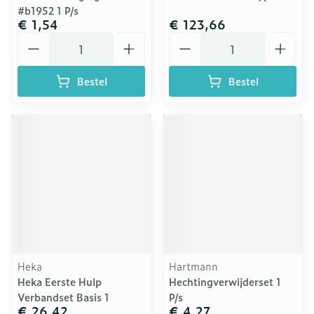
#b1952 1 P/s
€ 1,54
€ 123,66
Aantal
Aantal
Bestel
Bestel
Heka
Hartmann
Heka Eerste Hulp
Hechtingverwijderset 1
Verbandset Basis 1
P/s
€ 26,42
€ 4,27