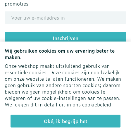
promoties
E-mail adres
Inschrijven
Wij gebruiken cookies om uw ervaring beter te
Door op inschrijven te klikken, schrijft u zich in voor onze
nieuwsbrief en gaat u akkoord met onze
privacy policy
.
maken.
Onze webshop maakt uitsluitend gebruik van
essentiële cookies. Deze cookies zijn noodzakelijk
om onze website te laten functioneren. We maken
geen gebruik van andere soorten cookies; daarom
bieden we geen mogelijkheid om cookies te
weigeren of uw cookie-instellingen aan te passen.
Juridische links
We leggen dit in detail uit in ons
cookiebeleid
Oké, ik begrijp het