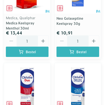
Geneesmiddel
Geneesmiddel
Medica, Qualiphar
Neo Golaseptine
Medica Keelspray
Keelspray 30g
Menthol 30ml
€ 13,44
€ 10,91
Aantal
Aantal
Bestel
Bestel
Geneesmiddel
Geneesmiddel