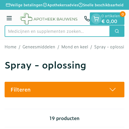
Dia 1 van 1
Ga naar de inhoud
Veilige betalingen
Apothekersadvies
Snelle beschikbaarheid
0
0 artikelen
Menu
€ 0,00
Medicijnen en suppl
Zoek
Product, merk, categorie...
Home
/
Geneesmiddelen
/
Mond en keel
/
Spray - oplossin
Spray - oplossing
Filteren
19
producten