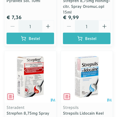
Pyralvex Sol. 10ml
Strepfen 8,75mg Honing-
citr. Spray Oromuc.opl
15ml
€ 7,36
€ 9,99
Aantal
Aantal
Bestel
Bestel
Geneesmiddel
Geneesmiddel
Steradent
Strepsils
Strepfen 8,75mg Spray
Strepsils Lidocain Keel