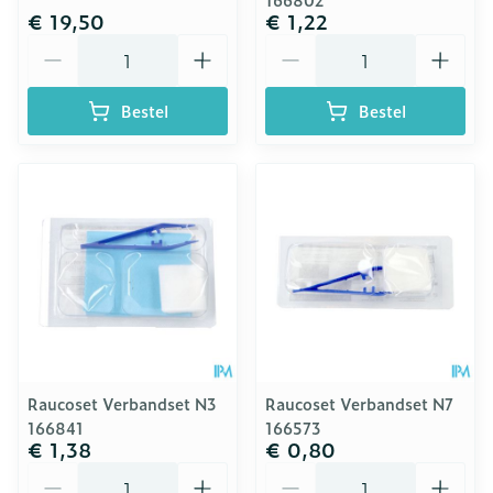
€ 19,50
€ 1,22
Aantal
Aantal
Bestel
Bestel
Raucoset Verbandset N3
Raucoset Verbandset N7
166841
166573
€ 1,38
€ 0,80
Aantal
Aantal