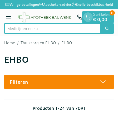
Dia 1 van 1
Ga naar de inhoud
Veilige betalingen
Apothekersadvies
Snelle beschikbaarheid
0
0 artikelen
Menu
€ 0,00
Zoek
Product, merk, categorie...
Home
/
Thuiszorg en EHBO
/
EHBO
EHBO
Filteren
Producten
1
-
24
van
7091