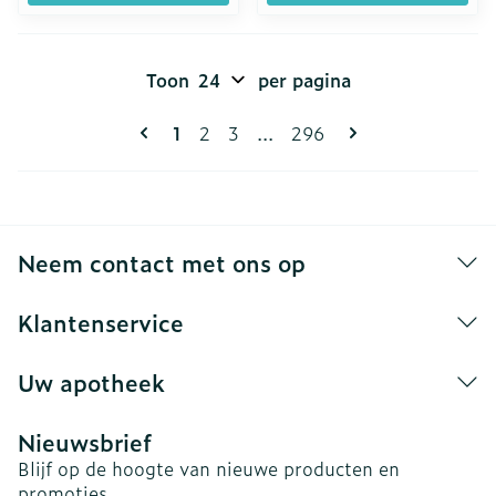
Toon
per pagina
Pagina's
U lees momenteel pagina
Pagina
Pagina
Pagina
1
2
3
...
296
Neem contact met ons op
Klantenservice
Uw apotheek
Nieuwsbrief
Blijf op de hoogte van nieuwe producten en
promoties