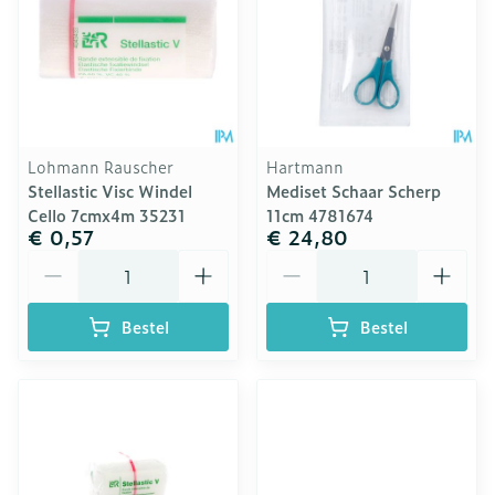
Lohmann Rauscher
Hartmann
Stellastic Visc Windel
Mediset Schaar Scherp
Cello 7cmx4m 35231
11cm 4781674
€ 0,57
€ 24,80
Aantal
Aantal
Bestel
Bestel