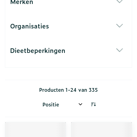
Merken
filter
Organisaties
filter
Dieetbeperkingen
filter
Producten
1
-
24
van
335
Sorteer op: