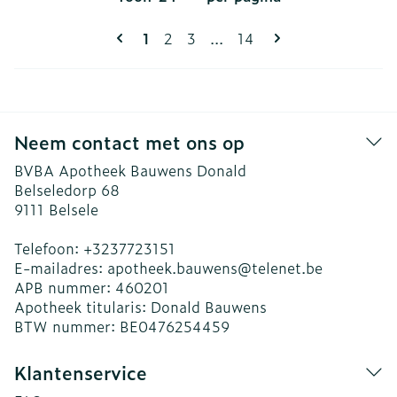
Pagina's
U lees momenteel pagina
Pagina
Pagina
Pagina
1
2
3
...
14
Neem contact met ons op
BVBA Apotheek Bauwens Donald
Belseledorp 68
9111
Belsele
Telefoon:
+3237723151
E-mailadres:
apotheek.bauwens@
telenet.be
APB nummer:
460201
Apotheek titularis:
Donald Bauwens
BTW nummer:
BE0476254459
Klantenservice