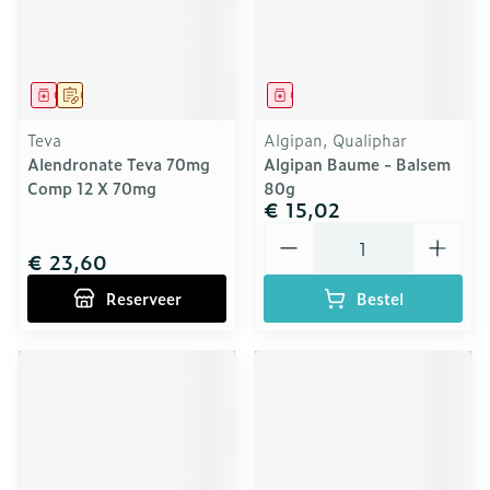
Geneesmiddel
Op voorschrift
Geneesmiddel
Teva
Algipan, Qualiphar
Alendronate Teva 70mg
Algipan Baume - Balsem
Comp 12 X 70mg
80g
€ 15,02
Aantal
€ 23,60
Reserveer
Bestel