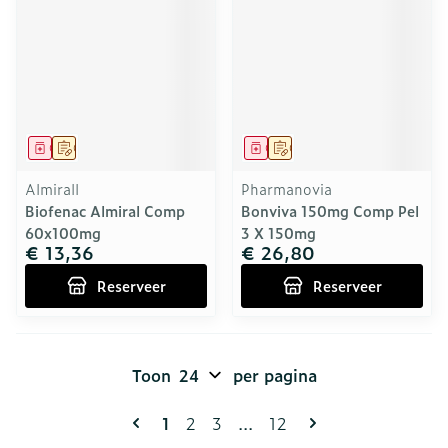
Geneesmiddel
Op voorschrift
Geneesmiddel
Op voorschrift
Almirall
Pharmanovia
Biofenac Almiral Comp
Bonviva 150mg Comp Pel
60x100mg
3 X 150mg
€ 13,36
€ 26,80
Reserveer
Reserveer
Toon
per pagina
Pagina's
U lees momenteel pagina
Pagina
Pagina
Pagina
1
2
3
...
12