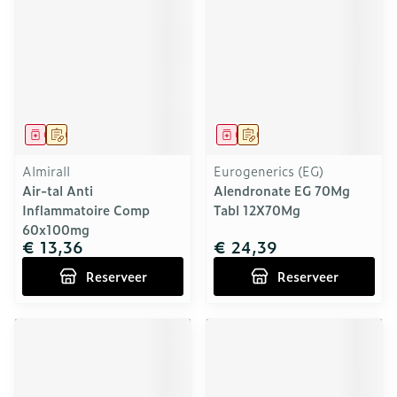
Geneesmiddel
Op voorschrift
Geneesmiddel
Op voorschrift
Almirall
Eurogenerics (EG)
Air-tal Anti
Alendronate EG 70Mg
Inflammatoire Comp
Tabl 12X70Mg
60x100mg
€ 13,36
€ 24,39
Reserveer
Reserveer