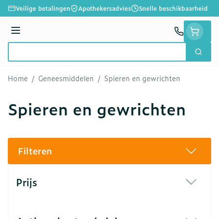
Ga naar de inhoud
Veilige betalingen
Apothekersadvies
Snelle beschikbaarheid
Menu
Zoek
Product, merk, categorie...
Home
/
Geneesmiddelen
/
Spieren en gewrichten
Spieren en gewrichten
Filteren
Doorgaan naar productlijst
Prijs
filter