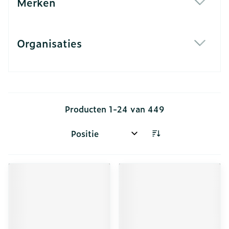
Merken
filter
Organisaties
filter
Producten
1
-
24
van
449
Sorteer op: