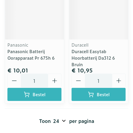
Panasonic
Duracell
Panasonic Batterij
Duracell Easytab
Oorapparaat Pr 675h 6
Hoorbatterij Da312 6
Bruin
€ 10,01
€ 10,95
Aantal
Aantal
Bestel
Bestel
Toon
per pagina
Pagina's