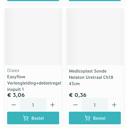
Dialex
Medicoplast Sonde
Easyflow
Nelaton Uretraal Ch18
Verlengleiding+debietregelaar+y-
43cm
inspuit 1
€ 3,06
€ 0,36
Aantal
Aantal
Bestel
Bestel