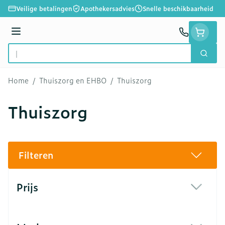
Ga naar de inhoud
Veilige betalingen
Apothekersadvies
Snelle beschikbaarheid
Menu
Zoek
Product, merk, categorie...
Home
/
Thuiszorg en EHBO
/
Thuiszorg
Thuiszorg
Filteren
Doorgaan naar productlijst
Prijs
filter