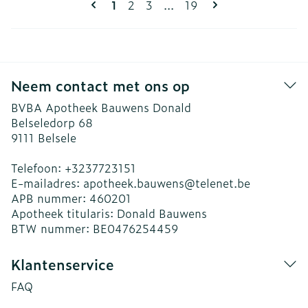
U lees momenteel pagina
Pagina
Pagina
Pagina
1
2
3
...
19
Neem contact met ons op
BVBA Apotheek Bauwens Donald
Belseledorp 68
9111
Belsele
Telefoon:
+3237723151
E-mailadres:
apotheek.bauwens@
telenet.be
APB nummer:
460201
Apotheek titularis:
Donald Bauwens
BTW nummer:
BE0476254459
Klantenservice
FAQ