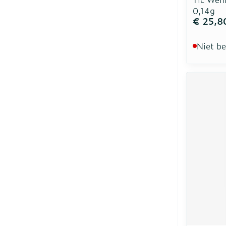
0,14g
€ 25,8
Niet b