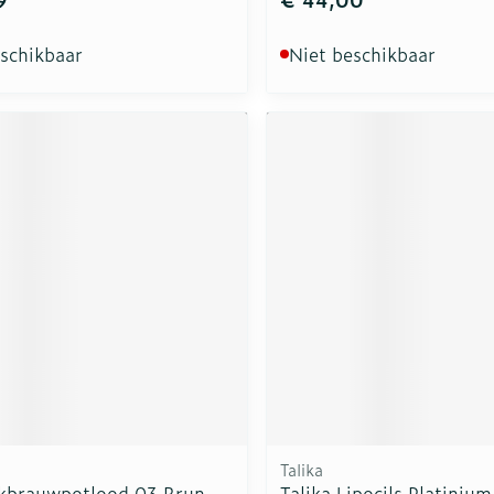
eschikbaar
Niet beschikbaar
Talika
kbrauwpotlood 03 Brun
Talika Lipocils Platiniu