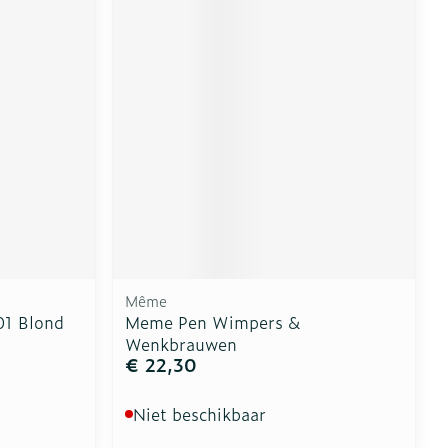
erende
Parfums en
geurproducten
Même
01 Blond
Meme Pen Wimpers &
CBD
Wenkbrauwen
€ 22,30
Niet beschikbaar