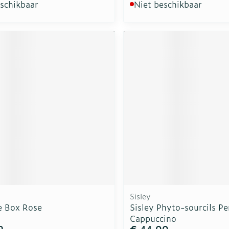
eschikbaar
Niet beschikbaar
Sisley
e Box Rose
Sisley Phyto-sourcils Pe
Cappuccino
9
€ 44,00