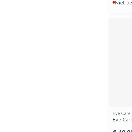
Niet b
Eye Care
Eye Car
€ 49,9