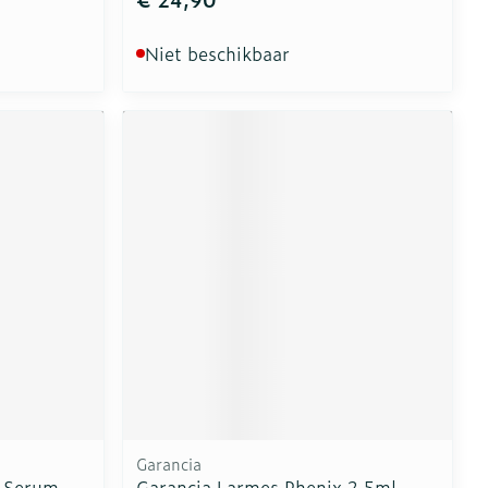
Niet beschikbaar
Garancia
m Serum
Garancia Larmes Phenix 2,5ml