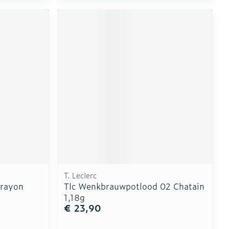
T. Leclerc
Crayon
Tlc Wenkbrauwpotlood 02 Chatain
1,18g
€ 23,90