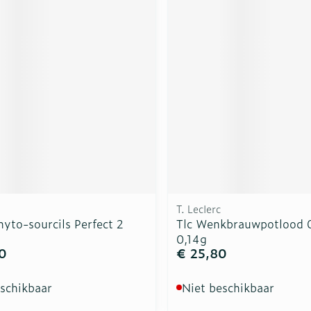
rging
Supplementen
Insectenw
n
Mondmaskers
middelen
nissen
d -
uid
id
T. Leclerc
hyto-sourcils Perfect 2
Tlc Wenkbrauwpotlood 
Zelfbruiner
Scheren
0,14g
0
€ 25,80
eschikbaar
Niet beschikbaar