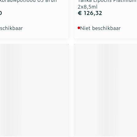
2x8,5ml
0
€ 126,32
eschikbaar
Niet beschikbaar