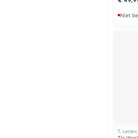
Niet b
T. Leclerc
Tlc Wen