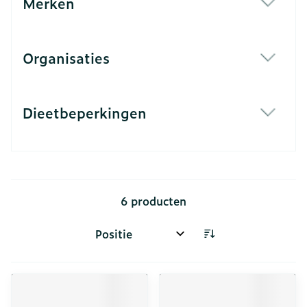
Merken
filter
Organisaties
filter
Dieetbeperkingen
filter
6
producten
Sorteer op: