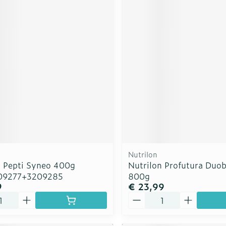
Nutrilon
n Pepti Syneo 400g
Nutrilon Profutura Duob
209277+3209285
800g
9
€ 23,99
Aantal