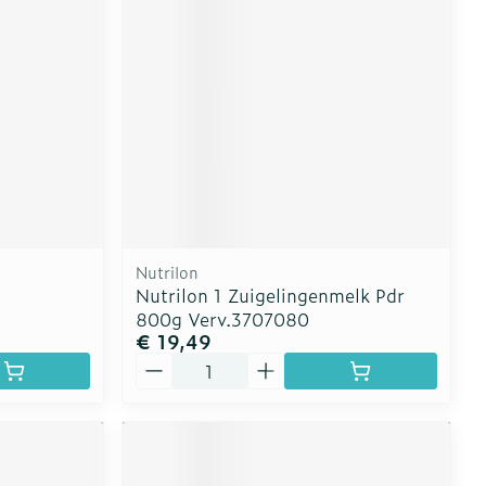
erende
Parfums en
geurproducten
Nutrilon
Nutrilon 1 Zuigelingenmelk Pdr
800g Verv.3707080
€ 19,49
Aantal
CBD