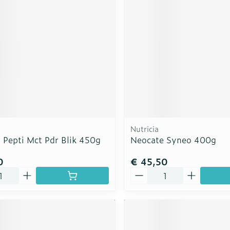
rging
Supplementen
Insectenw
n
Mondmaskers
middelen
nissen
d -
uid
id
Nutricia
 Pepti Mct Pdr Blik 450g
Neocate Syneo 400g
0
€ 45,50
Aantal
Zelfbruiner
Scheren