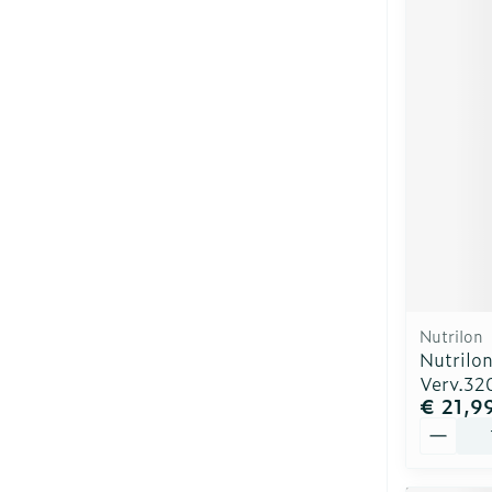
Nutrilon
Nutrilo
Verv.3
€ 21,9
Aantal