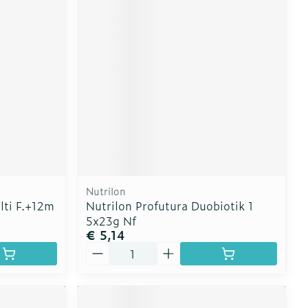
Nutrilon
lti F.+12m
Nutrilon Profutura Duobiotik 1
5x23g Nf
€ 5,14
Aantal