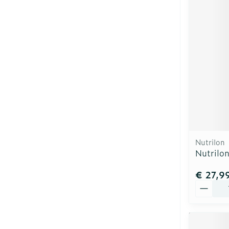
Nutrilon
Nutrilo
€ 27,9
Aantal