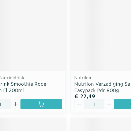
 Nutrinidrink
Nutrilon
drink Smoothie Rode
Nutrilon Verzadiging Sat
n Fl 200ml
Easypack Pdr 800g
€ 22,49
Aantal