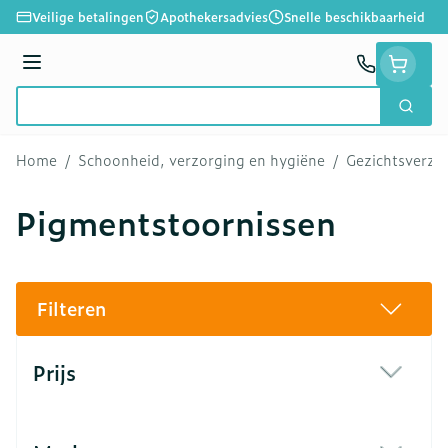
Ga naar de inhoud
Veilige betalingen
Apothekersadvies
Snelle beschikbaarheid
Menu
Zoek
Product, merk, categorie...
Home
/
Schoonheid, verzorging en hygiëne
/
Gezichtsverzo
Pigmentstoornissen
Filteren
Doorgaan naar productlijst
Prijs
filter