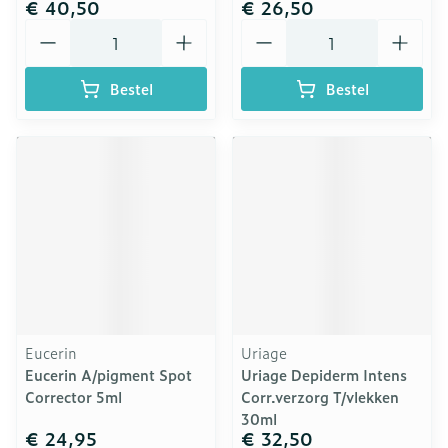
€ 40,50
€ 26,50
Aantal
Aantal
Bestel
Bestel
Eucerin
Uriage
Eucerin A/pigment Spot
Uriage Depiderm Intens
Corrector 5ml
Corr.verzorg T/vlekken
30ml
€ 24,95
€ 32,50