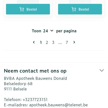
Bestel
Bestel
Toon
per pagina
Pagina's
U lees momenteel pagina
Pagina
Pagina
Pagina
1
2
3
...
7
Neem contact met ons op
BVBA Apotheek Bauwens Donald
Belseledorp 68
9111
Belsele
Telefoon:
+3237723151
E-mailadres:
apotheek.bauwens@
telenet.be