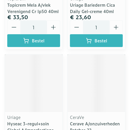
Topicrem Mela A/vlek
Uriage Bariederm Cica
Verenigend Cr Ip50 40ml
Daily Gel-creme 40ml
€ 33,50
€ 23,60
Aantal
Aantal
Bestel
Bestel
Uriage
CeraVe
Hyseac 3-regul+soin
Cerave A/onzuiverheden
Global A/imperfections
Patches 22