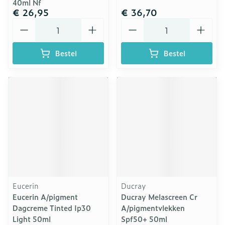
40ml Nf
€ 26,95
€ 36,70
Aantal
Aantal
Bestel
Bestel
Eucerin
Ducray
Eucerin A/pigment
Ducray Melascreen Cr
Dagcreme Tinted Ip30
A/pigmentvlekken
Light 50ml
Spf50+ 50ml