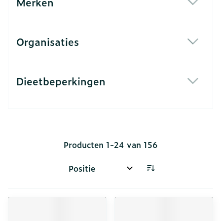
Merken
filter
Organisaties
filter
Dieetbeperkingen
filter
Producten
1
-
24
van
156
Sorteer op: