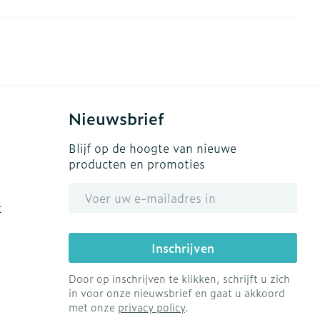
s
Bed
Doorliggen - decubitis
ing zon
Toon meer
gie
Urinewegen
eid, spanning
Stoppen met roken
Nieuwsbrief
t en intieme
en
Gezichtsreiniging -
Instrumenten
Blijf op de hoogte van nieuwe
 -
ontschminken
producten en promoties
che
Anti tumor middelen
 en
Reinigingsmelk, - crème,
E-mail adres
tie
-olie en gel
t
Anesthesie
ijn
Tonic - lotion
Inschrijven
rzorging
Micellair water
ie
Diverse
Specifiek voor de ogen
Door op inschrijven te klikken, schrijft u zich
oet
geneesmiddelen
in voor onze nieuwsbrief en gaat u akkoord
Toon meer
met onze
privacy policy
.