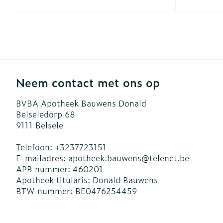
Blaren
Zuurstof
Eelt
Ademhalingsst
Eksteroog - l
Toon meer
Spieren en ge
Neem contact met ons op
Specifiek vo
Naalden en sp
BVBA Apotheek Bauwens Donald
Belseledorp 68
Infecties
Lichaamsverz
Spuiten
9111
Belsele
Deodorant
Oplossing voor
Telefoon:
+3237723151
Gezichtsverzo
Naalden
Luizen
E-mailadres:
apotheek.bauwens@
telenet.be
APB nummer:
460201
Naalden voor 
Apotheek titularis:
Donald Bauwens
- pennaalden
BTW nummer:
BE0476254459
Diagnostica
Toon meer