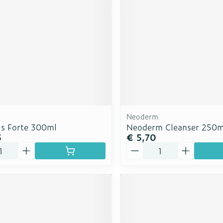
Neoderm
is Forte 300ml
Neoderm Cleanser 250m
5
€ 5,70
Aantal