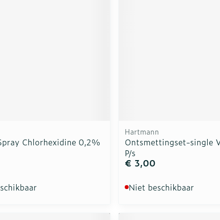
Hartmann
 Spray Chlorhexidine 0,2%
Ontsmettingset-single V
P/s
€ 3,00
eschikbaar
Niet beschikbaar