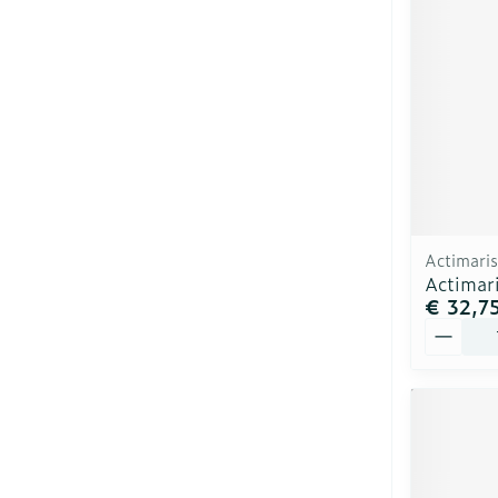
Actimaris
Actimar
€ 32,7
Aantal