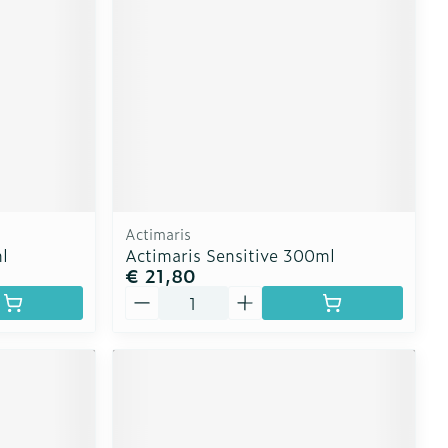
Actimaris
l
Actimaris Sensitive 300ml
€ 21,80
Aantal