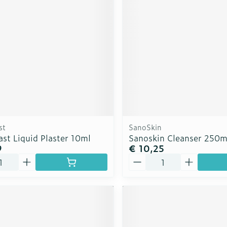
rging
Supplementen
Insectenw
n
Mondmaskers
middelen
nissen
d -
uid
id
st
SanoSkin
st Liquid Plaster 10ml
Sanoskin Cleanser 250m
9
€ 10,25
Aantal
Zelfbruiner
Scheren