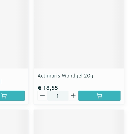
erende
Parfums en
geurproducten
Actimaris Wondgel 20g
l
€ 18,55
Aantal
CBD