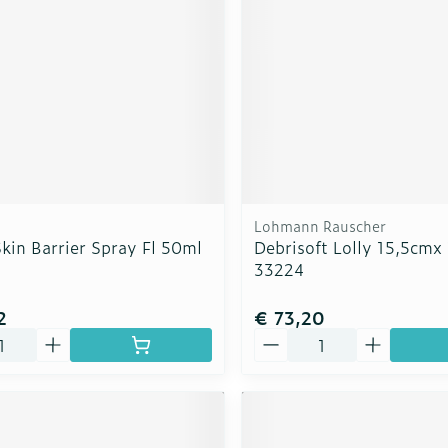
Lohmann Rauscher
kin Barrier Spray Fl 50ml
Debrisoft Lolly 15,5cmx
33224
2
€ 73,20
Aantal