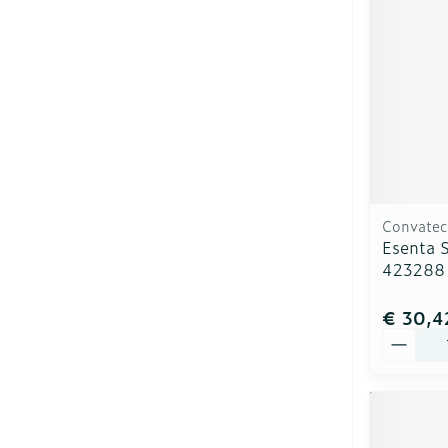
Convatec
Esenta S
423288
€ 30,4
Aantal