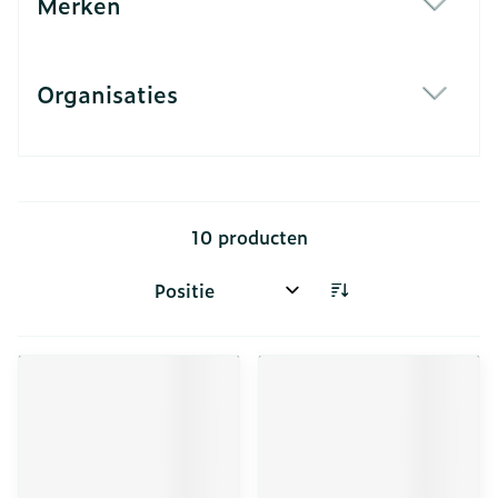
Merken
filter
Organisaties
filter
10
producten
Sorteer op: