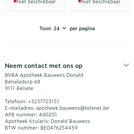
Niet beschikbaar
Niet beschikbaar
Toon
per pagina
Neem contact met ons op
BVBA Apotheek Bauwens Donald
Belseledorp 68
9111
Belsele
Telefoon:
+3237723151
E-mailadres:
apotheek.bauwens@
telenet.be
APB nummer:
460201
Apotheek titularis:
Donald Bauwens
BTW nummer:
BE0476254459