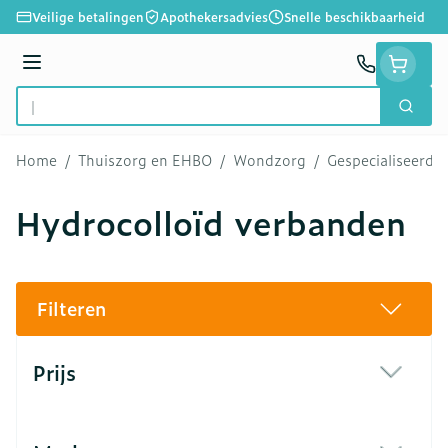
Ga naar de inhoud
Veilige betalingen
Apothekersadvies
Snelle beschikbaarheid
Menu
Zoek
Product, merk, categorie...
Home
/
Thuiszorg en EHBO
/
Wondzorg
/
Gespecialiseerd
Hydrocolloïd verbanden
Filteren
Doorgaan naar productlijst
Prijs
filter