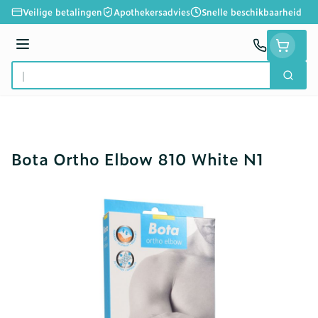
Ga naar de inhoud
Veilige betalingen
Apothekersadvies
Snelle beschikbaarheid
Menu
Zoek
Product, merk, categorie...
Bota Ortho Elbow 810 White N1