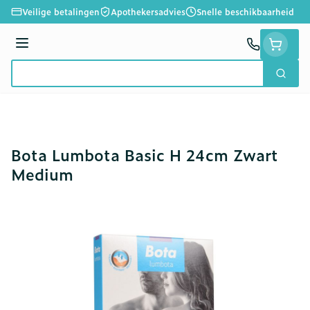
Ga naar de inhoud
Veilige betalingen
Apothekersadvies
Snelle beschikbaarheid
Menu
Zoek
Product, merk, categorie...
Bota Lumbota Basic H 24cm Zwart
Medium