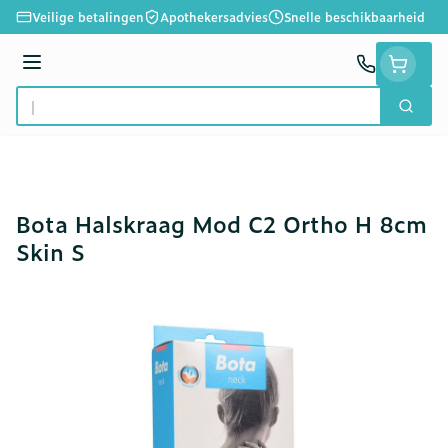
Ga naar de inhoud
Veilige betalingen
Apothekersadvies
Snelle beschikbaarheid
Menu
Zoek
Product, merk, categorie...
Bota Halskraag Mod C2 Ortho H 8cm
Skin S