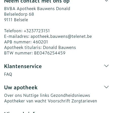
Neem contact met ons op
BVBA Apotheek Bauwens Donald
Belseledorp 68
9111
Belsele
Telefoon:
+3237723151
E-mailadres:
apotheek.bauwens@
telenet.be
APB nummer:
460201
Apotheek titularis:
Donald Bauwens
BTW nummer:
BE0476254459
Klantenservice
FAQ
Uw apotheek
Over ons
Nuttige links
Gezondheidsnieuws
Apotheker van wacht
Voorschrift
Zorgtarieven