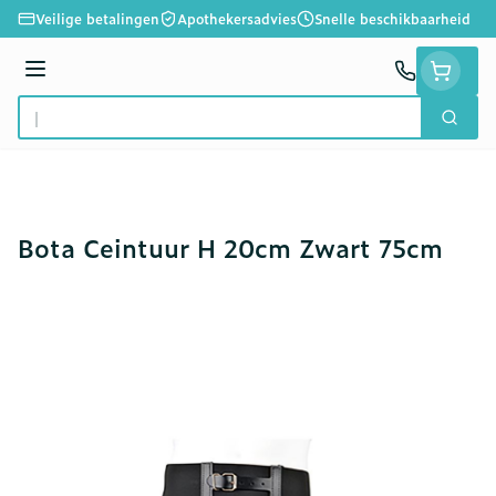
Ga naar de inhoud
Veilige betalingen
Apothekersadvies
Snelle beschikbaarheid
Menu
Zoek
Product, merk, categorie...
Bota Ceintuur H 20cm Zwart 75cm