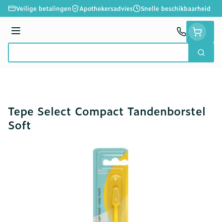
Ga naar de inhoud
Veilige betalingen
Apothekersadvies
Snelle beschikbaarheid
Menu
Zoek
Product, merk, categorie...
Tepe Select Compact Tandenborstel
Soft