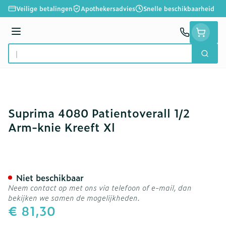
Ga naar de inhoud
Veilige betalingen
Apothekersadvies
Snelle beschikbaarheid
Menu
Zoek
Product, merk, categorie...
Suprima 4080 Patientoverall 1/2
Arm-knie Kreeft Xl
Suprima 4080 Patientovera
Niet beschikbaar
Neem contact op met ons via telefoon of e-mail, dan
bekijken we samen de mogelijkheden.
€ 81,30