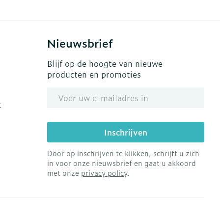
s
Bed
Doorliggen - decubitis
ing zon
Toon meer
gie
Urinewegen
Nieuwsbrief
Blijf op de hoogte van nieuwe
eid, spanning
Stoppen met roken
producten en promoties
E-mail adres
t en intieme
en
Gezichtsreiniging -
Instrumenten
t
 -
ontschminken
che
Anti tumor middelen
 en
Reinigingsmelk, - crème,
Inschrijven
tie
-olie en gel
Anesthesie
Door op inschrijven te klikken, schrijft u zich
ijn
Tonic - lotion
in voor onze nieuwsbrief en gaat u akkoord
rzorging
Micellair water
met onze
privacy policy
.
ie
Diverse
Specifiek voor de ogen
oet
geneesmiddelen
Toon meer