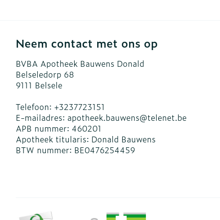
Blaren
Zuurstof
Eelt
Ademhalingsst
Eksteroog - l
Neem contact met ons op
Toon meer
BVBA Apotheek Bauwens Donald
Spieren en ge
Belseledorp 68
9111
Belsele
Specifiek vo
Naalden en sp
Telefoon:
+3237723151
E-mailadres:
apotheek.bauwens@
telenet.be
Infecties
Lichaamsverz
Spuiten
APB nummer:
460201
Deodorant
Oplossing voor
Apotheek titularis:
Donald Bauwens
BTW nummer:
BE0476254459
Gezichtsverzo
Naalden
Luizen
Naalden voor 
- pennaalden
Diagnostica
Toon meer