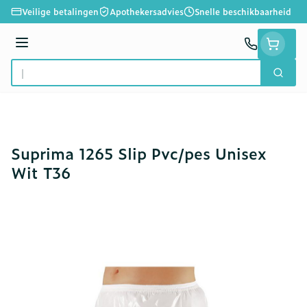
Ga naar de inhoud
Veilige betalingen
Apothekersadvies
Snelle beschikbaarheid
Menu
Zoek
Product, merk, categorie...
Suprima 1265 Slip Pvc/pes Unisex
Wit T36