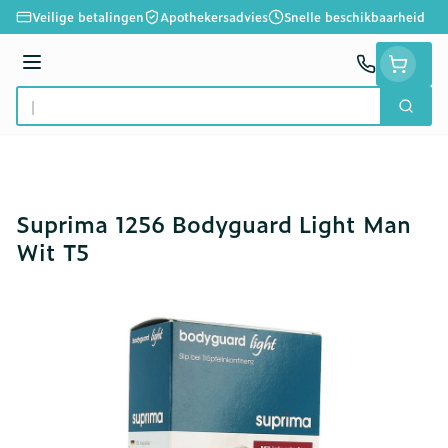
Ga naar de inhoud
Veilige betalingen
Apothekersadvies
Snelle beschikbaarheid
Menu
Zoek
Product, merk, categorie...
Suprima 1256 Bodyguard Light Man
Wit T5