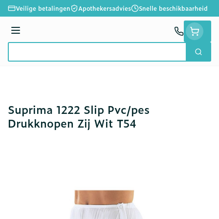
Ga naar de inhoud
Veilige betalingen
Apothekersadvies
Snelle beschikbaarheid
Menu
Zoek
Product, merk, categorie...
Suprima 1222 Slip Pvc/pes
Drukknopen Zij Wit T54