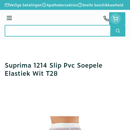
Ga naar de inhoud
Veilige betalingen
Apothekersadvies
Snelle beschikbaarheid
Menu
Zoek
Product, merk, categorie...
Suprima 1214 Slip Pvc Soepele
Elastiek Wit T28