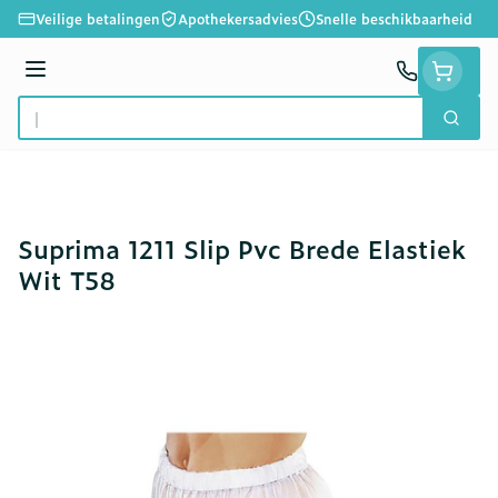
Ga naar de inhoud
Veilige betalingen
Apothekersadvies
Snelle beschikbaarheid
Menu
Zoek
Product, merk, categorie...
Suprima 1211 Slip Pvc Brede Elastiek
Wit T58