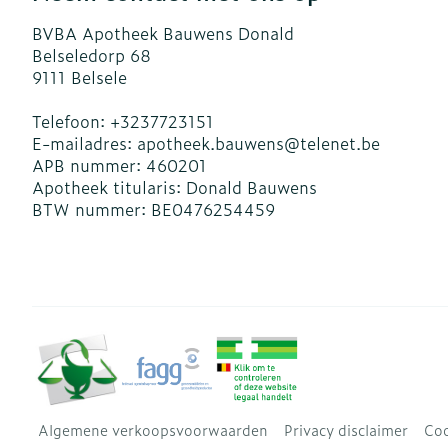
BVBA Apotheek Bauwens Donald
Belseledorp 68
9111
Belsele
Telefoon:
+3237723151
E-mailadres:
apotheek.bauwens@
telenet.be
APB nummer:
460201
Apotheek titularis:
Donald Bauwens
BTW nummer:
BE0476254459
Algemene verkoopsvoorwaarden
Privacy disclaimer
Coo