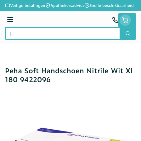
Ga naar de inhoud
Veilige betalingen
Apothekersadvies
Snelle beschikbaarheid
Menu
Zoek
Product, merk, categorie...
Peha Soft Handschoen Nitrile Wit Xl
180 9422096