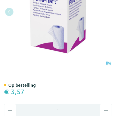
Peha Haft Latexfree 8cmx
Op bestelling
€ 3,57
Aantal