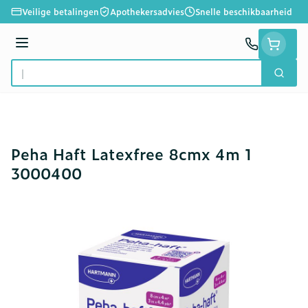
Ga naar de inhoud
Veilige betalingen
Apothekersadvies
Snelle beschikbaarheid
Menu
Zoek
Product, merk, categorie...
Peha Haft Latexfree 8cmx 4m 1
3000400