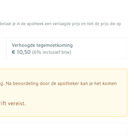
rapie
Toon meer
Diagnosetesten en
 stress
Vlooien en teken
meetapparatuur
Oren
Mond en keel
etaal je in de apotheek een verlaagde prijs en niet de prijs die op
Alcoholtest
ng
Oordopjes
Zuigtabletten
therapie -
Mond, muil of snavel
Verhoogde tegemoetkoming
Bloeddrukmeter
ls
d
 en -druppels
Oorreiniging
Spray - oplossing
€ 10,50
(6% inclusief btw)
Cholesteroltest
l
zen
Oordruppels
Hartslagmeter
n
hulpmiddelen
Toon meer
dig. Na beoordeling door de apotheker kan je het komen
ft vereist.
Ergonomie
herming
nning en -
Hygiëne
Aambeien
es
Ademhaling en zuurstof
Bad en douche
je
Badkamer