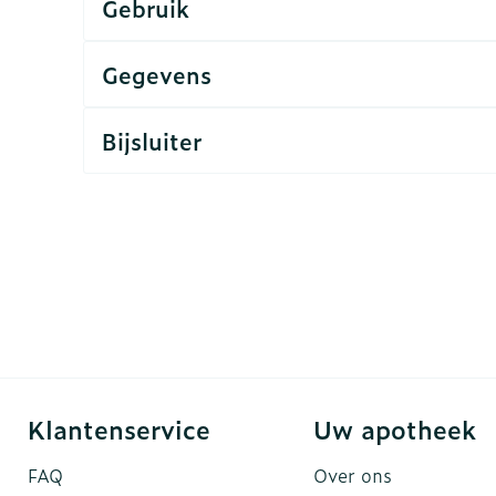
Gebruik
rging
Supplementen
Insectenw
Gegevens
n
Mondmaskers
middelen
nissen
Bijsluiter
d -
uid
id
Zelfbruiner
Scheren
Klantenservice
Uw apotheek
FAQ
Over ons