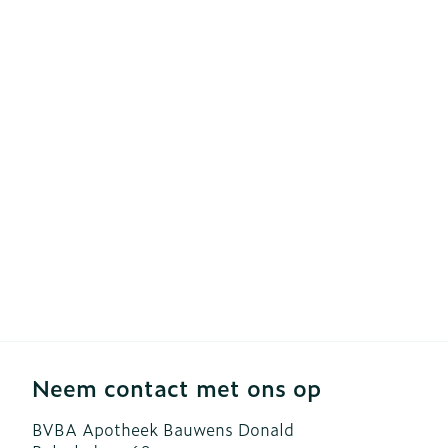
Haar
Gezichtsverzo
Pillendozen e
accessoires
Pigmentstoor
Gevoelige hui
geïrriteerde h
Gemengde hu
Doffe huid
Toon meer
Snurken
Neem contact met ons op
BVBA Apotheek Bauwens Donald