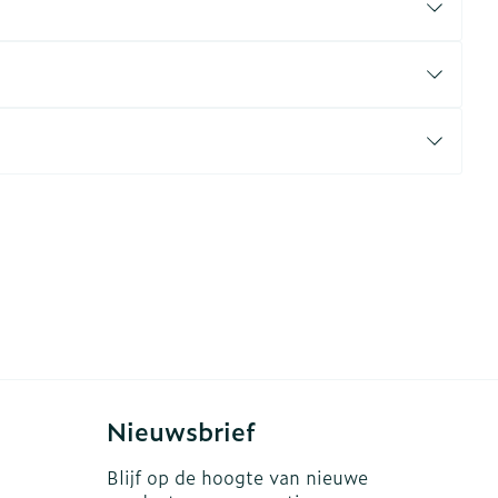
erende
Parfums en
geurproducten
CBD
Nieuwsbrief
Blijf op de hoogte van nieuwe