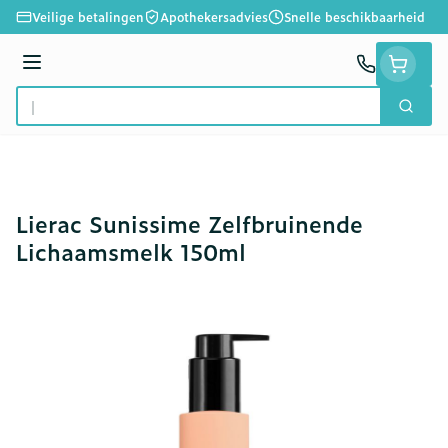
Ga naar de inhoud
Veilige betalingen
Apothekersadvies
Snelle beschikbaarheid
Menu
Zoek
Product, merk, categorie...
Lierac Sunissime Zelfbruinende
Lichaamsmelk 150ml