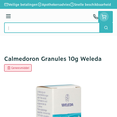
Ga naar de inhoud
Veilige betalingen
Apothekersadvies
Snelle beschikbaarheid
Menu
Zoek
Product, merk, categorie...
Calmedoron Granules 10g Weleda
Geneesmiddel