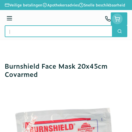
Ga naar de inhoud
Veilige betalingen
Apothekersadvies
Snelle beschikbaarheid
Menu
Zoek
Product, merk, categorie...
Burnshield Face Mask 20x45cm
Covarmed