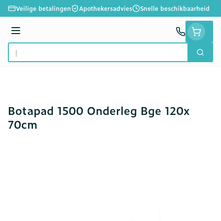
Ga naar de inhoud
Veilige betalingen
Apothekersadvies
Snelle beschikbaarheid
Menu
Zoek
Product, merk, categorie...
Botapad 1500 Onderleg Bge 120x
70cm