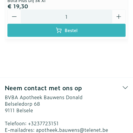
Bota Plus Dij Sk Xl
€ 19,30
Aantal
Bestel
Neem contact met ons op
BVBA Apotheek Bauwens Donald
Belseledorp 68
9111
Belsele
Telefoon:
+3237723151
E-mailadres:
apotheek.bauwens@
telenet.be