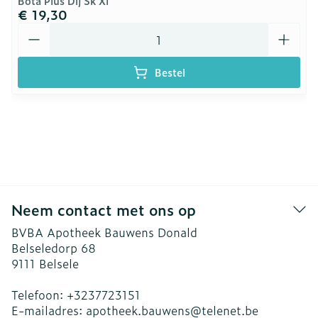
Bota Plus Dij Sk Xl
€ 19,30
Aantal
Bestel
Neem contact met ons op
BVBA Apotheek Bauwens Donald
Belseledorp 68
9111
Belsele
Telefoon:
+3237723151
E-mailadres:
apotheek.bauwens@
telenet.be