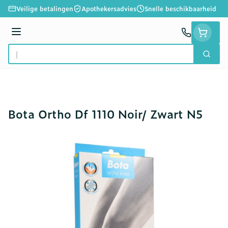
Ga naar de inhoud
Veilige betalingen
Apothekersadvies
Snelle beschikbaarheid
Menu
Zoek
Product, merk, categorie...
Bota Ortho Df 1110 Noir/ Zwart N5