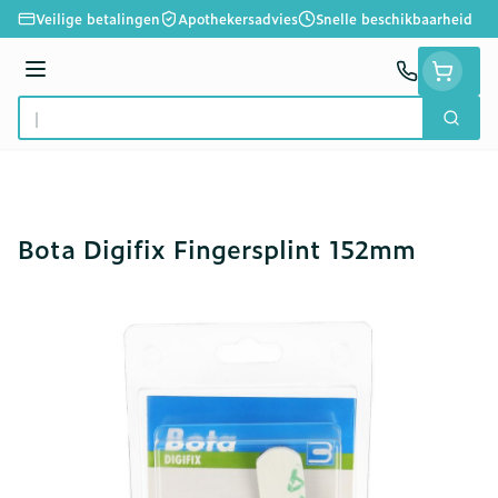
Ga naar de inhoud
Veilige betalingen
Apothekersadvies
Snelle beschikbaarheid
Menu
Zoek
Product, merk, categorie...
Bota Digifix Fingersplint 152mm