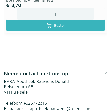
Bota Digifix Vingermallet 2
€ 8,70
Aantal
Bestel
Neem contact met ons op
BVBA Apotheek Bauwens Donald
Belseledorp 68
9111
Belsele
Telefoon:
+3237723151
E-mailadres:
apotheek.bauwens@
telenet.be