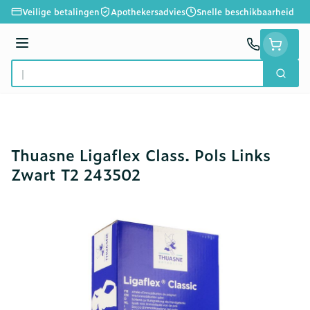
Ga naar de inhoud
Veilige betalingen
Apothekersadvies
Snelle beschikbaarheid
Menu
Zoek
Product, merk, categorie...
Thuasne Ligaflex Class. Pols Links
Zwart T2 243502