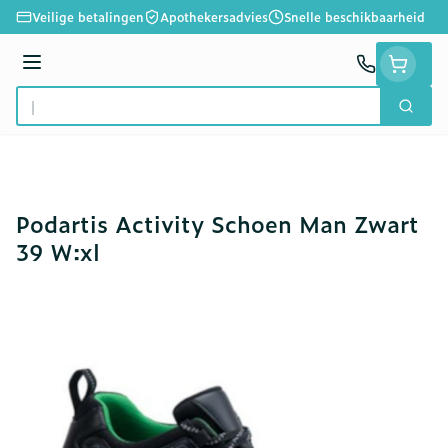
Ga naar de inhoud
Veilige betalingen
Apothekersadvies
Snelle beschikbaarheid
Menu
Zoek
Product, merk, categorie...
Podartis Activity Schoen Man Zwart
39 W:xl