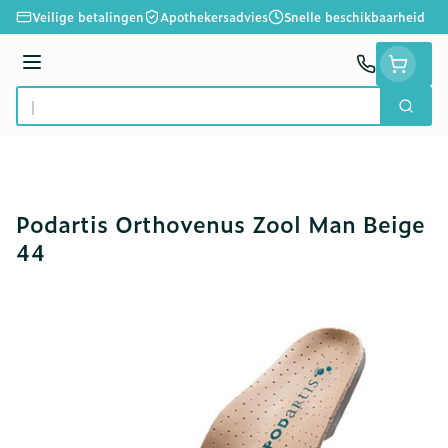
Ga naar de inhoud
Veilige betalingen
Apothekersadvies
Snelle beschikbaarheid
Menu
Zoek
Product, merk, categorie...
Podartis Orthovenus Zool Man Beige
44